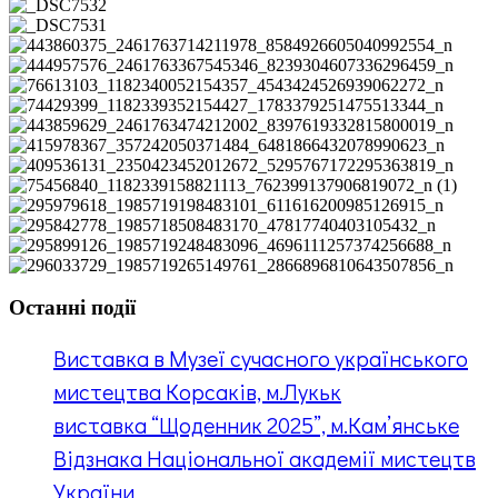
копія
_DSC7534
_DSC7532
_DSC7531
443860375_2461763714211978_8584926605040992554_n
444957576_2461763367545346_8239304607336296459_n
76613103_1182340052154357_4543424526939062272_n
74429399_1182339352154427_1783379251475513344_n
443859629_2461763474212002_8397619332815800019_n
415978367_357242050371484_6481866432078990623_n
409536131_2350423452012672_5295767172295363819_n
75456840_1182339158821113_762399137906819072_n
(1)
295979618_1985719198483101_611616200985126915_n
295842778_1985718508483170_47817740403105432_n
295899126_1985719248483096_4696111257374256688_n
296033729_1985719265149761_2866896810643507856_n
Останні події
Виставка в Музеї сучасного українського
мистецтва Корсаків, м.Лукьк
виставка “Щоденник 2025”, м.Кам’янське
Відзнака Національної академії мистецтв
України