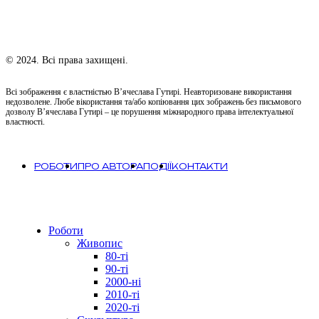
© 2024. Всі права захищені.
Всі зображення є властністью В’ячеслава Гутирі. Неавторизоване використання
недозволене. Любе вікористання та/або копіювання цих зображень без письмового
дозволу В’ячеслава Гутирі – це порушення міжнародного права інтелектуальної
властності.
РОБОТИ
ПРО АВТОРА
ПОДІЇ
КОНТАКТИ
Close
Роботи
Menu
Живопис
80-ті
90-ті
2000-ні
2010-ті
2020-ті