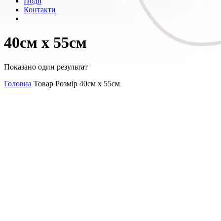
Події
Контакти
40см х 55см
Показано один результат
Головна
Товар Розмір
40см х 55см