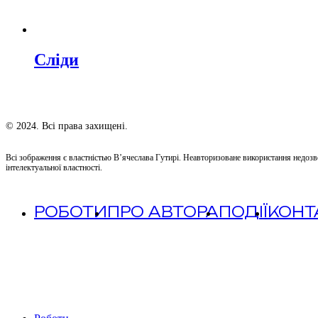
Сліди
© 2024. Всі права захищені.
Всі зображення є властністью В’ячеслава Гутирі. Неавторизоване використання недоз
інтелектуальної властності.
РОБОТИ
ПРО АВТОРА
ПОДІЇ
КОНТ
Close