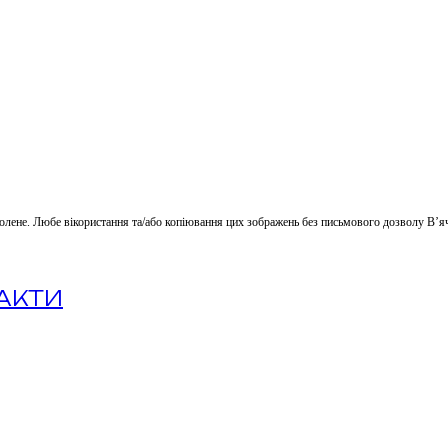
волене. Любе вікористання та/або копіювання цих зображень без письмового дозволу В’я
АКТИ