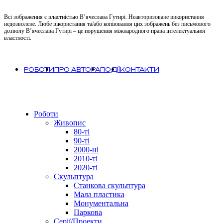
Всі зображення є властністью В’ячеслава Гутирі. Неавторизоване використання
недозволене. Любе вікористання та/або копіювання цих зображень без письмового
дозволу В’ячеслава Гутирі – це порушення міжнародного права інтелектуальної
властності.
РОБОТИ
ПРО АВТОРА
ПОДІЇ
КОНТАКТИ
Close
Роботи
Menu
Живопис
80-ті
90-ті
2000-ні
2010-ті
2020-ті
Скульптура
Станкова скульптура
Мала пластика
Монументальна
Паркова
Серії/Проекти