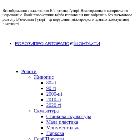
Всі зображення є властністью В’ячеслава Гутирі. Неавторизоване використання
недозволене. Любе вікористання та/або копіювання цих зображень без письмового
дозволу В’ячеслава Гутирі – це порушення міжнародного права інтелектуальної
властності.
РОБОТИ
ПРО АВТОРА
ПОДІЇ
КОНТАКТИ
Close
Роботи
Menu
Живопис
80-ті
90-ті
2000-ні
2010-ті
2020-ті
Скульптура
Станкова скульптура
Мала пластика
Монументальна
Паркова
Серії/Проекти