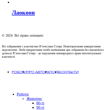
Лаокоон
© 2024. Всі права захищені.
Всі зображення є властністью В’ячеслава Гутирі. Неавторизоване використання
недозволене. Любе вікористання та/або копіювання цих зображень без письмового
дозволу В’ячеслава Гутирі – це порушення міжнародного права інтелектуальної
властності.
РОБОТИ
ПРО АВТОРА
ПОДІЇ
КОНТАКТИ
Close
Роботи
Menu
Живопис
80-ті
90-ті