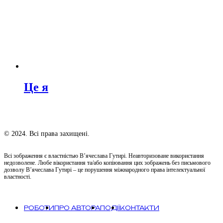
Це я
© 2024. Всі права захищені.
Всі зображення є властністью В’ячеслава Гутирі. Неавторизоване використання
недозволене. Любе вікористання та/або копіювання цих зображень без письмового
дозволу В’ячеслава Гутирі – це порушення міжнародного права інтелектуальної
властності.
РОБОТИ
ПРО АВТОРА
ПОДІЇ
КОНТАКТИ