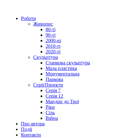
Close
Роботи
Menu
Живопис
80-ті
90-ті
2000-ні
2010-ті
2020-ті
Скульптура
Станкова скульптура
Мала пластика
Монументальна
Паркова
Серії/Проекти
Серія 7
Серія 12
Мандри до Трої
Ріки
Сіль
Війна
Про автора
Події
Контакти