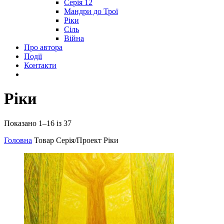
Серія 12
Мандри до Трої
Ріки
Сіль
Війна
Про автора
Події
Контакти
Ріки
Показано 1–16 із 37
Головна
Товар Серія/Проект
Ріки