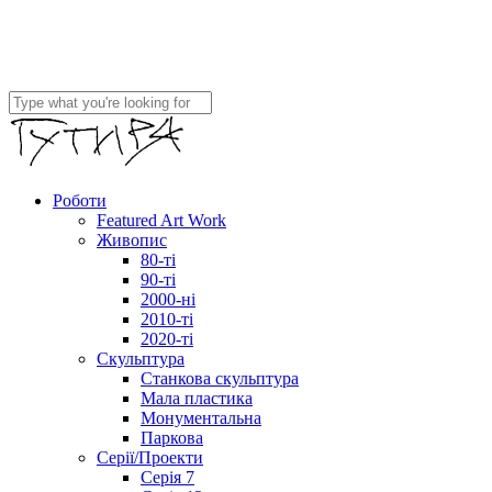
Close
Search
Menu
Роботи
Featured Art Work
Живопис
80-ті
90-ті
2000-ні
2010-ті
2020-ті
Скульптура
Станкова скульптура
Мала пластика
Монументальна
Паркова
Серії/Проекти
Серія 7