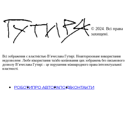
© 2024. Всі права
захищені.
Всі зображення є властністью В’ячеслава Гутирі. Неавторизоване використання
недозволене. Любе вікористання та/або копіювання цих зображень без письмового
дозволу В’ячеслава Гутирі – це порушення міжнародного права інтелектуальної
властності.
РОБОТИ
ПРО АВТОРА
ПОДІЇ
КОНТАКТИ
Роботи
Живопис
Про автора
Скульптура
Події
80-ті