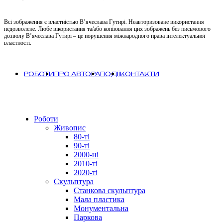
Всі зображення є властністью В’ячеслава Гутирі. Неавторизоване використання
недозволене. Любе вікористання та/або копіювання цих зображень без письмового
дозволу В’ячеслава Гутирі – це порушення міжнародного права інтелектуальної
властності.
РОБОТИ
ПРО АВТОРА
ПОДІЇ
КОНТАКТИ
Close
Роботи
Menu
Живопис
80-ті
90-ті
2000-ні
2010-ті
2020-ті
Скульптура
Станкова скульптура
Мала пластика
Монументальна
Паркова