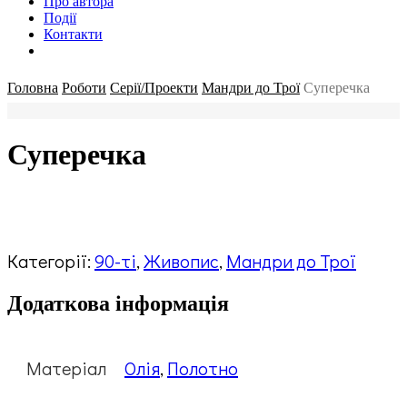
Про автора
Події
Контакти
Головна
Роботи
Серії/Проекти
Мандри до Трої
Суперечка
Суперечка
Категорії:
90-ті
,
Живопис
,
Мандри до Трої
Додаткова інформація
Матеріал
Олія
,
Полотно