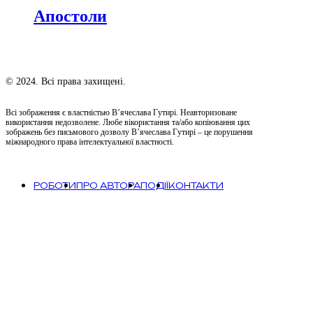
Апостоли
© 2024. Всі права захищені.
Всі зображення є властністью В’ячеслава Гутирі. Неавторизоване
використання недозволене. Любе вікористання та/або копіювання цих
зображень без письмового дозволу В’ячеслава Гутирі – це порушення
міжнародного права інтелектуальної властності.
РОБОТИ
ПРО АВТОРА
ПОДІЇ
КОНТАКТИ
Close
Роботи
Menu
Живопис
80-ті
90-ті
2000-ні
2010-ті