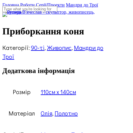
Skip
Головна
Роботи
Серії/Проекти
Мандри до Трої
to
Приборкання коня
Menu
Close
main
Search
content
Приборкання коня
Категорії:
90-ті
,
Живопис
,
Мандри до
Трої
Додаткова інформація
Розмір
110см х 140см
Матеріал
Олія
,
Полотно