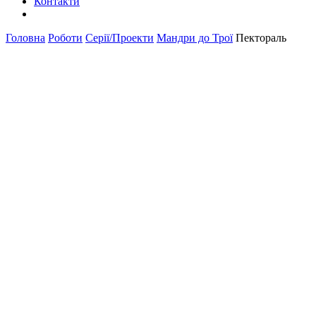
Контакти
Головна
Роботи
Серії/Проекти
Мандри до Трої
Пектораль