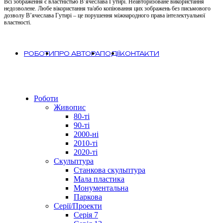
Всі зображення є властністью В’ячеслава Гутирі. Неавторизоване використання
недозволене. Любе вікористання та/або копіювання цих зображень без письмового
дозволу В’ячеслава Гутирі – це порушення міжнародного права інтелектуальної
властності.
РОБОТИ
ПРО АВТОРА
ПОДІЇ
КОНТАКТИ
Close
Роботи
Menu
Живопис
80-ті
90-ті
2000-ні
2010-ті
2020-ті
Скульптура
Станкова скульптура
Мала пластика
Монументальна
Паркова
Серії/Проекти
Серія 7