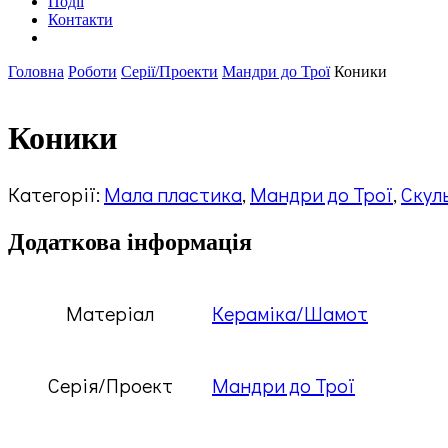
Події
Контакти
Головна
Роботи
Серії/Проекти
Мандри до Трої
Коники
Коники
Категорії:
Мала пластика
,
Мандри до Трої
,
Скул
Додаткова інформація
Матеріал
Кераміка/Шамот
Серія/Проект
Мандри до Трої