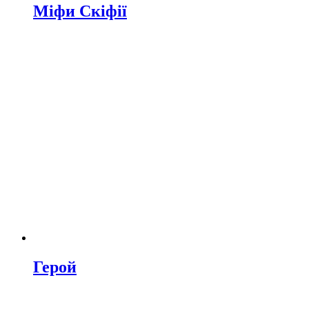
Міфи Скіфії
Герой