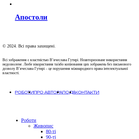
Апостоли
© 2024. Всі права захищені.
Всі зображення є властністью В’ячеслава Гутирі. Неавторизоване використання
недозволене. Любе вікористання та/або копіювання цих зображень без письмового
дозволу В’ячеслава Гутирі – це порушення міжнародного права інтелектуальної
властності.
РОБОТИ
ПРО АВТОРА
ПОДІЇ
КОНТАКТИ
Close
Роботи
Menu
Живопис
80-ті
90-ті