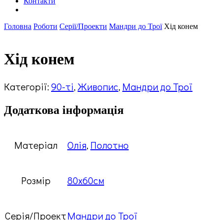
Контакти
Головна
Роботи
Серії/Проекти
Мандри до Трої
Хід конем
Хід конем
Категорії:
90-ті
,
Живопис
,
Мандри до Трої
Додаткова інформація
Матеріал
Олія
,
Полотно
Розмір
80х60см
Серія/Проект
Мандри до Трої