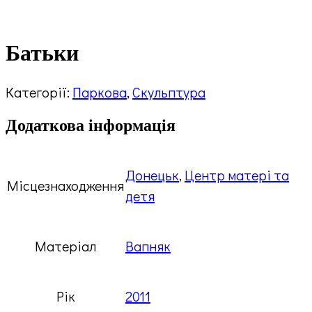
Батьки
Категорії:
Паркова
,
Скульптура
Додаткова інформація
Донецьк
,
Центр матері та
Місцезнаходження
детя
Матеріал
Вапняк
Рік
2011