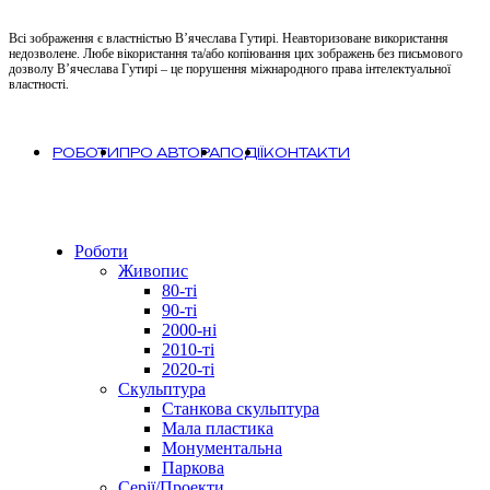
Всі зображення є властністью В’ячеслава Гутирі. Неавторизоване використання
недозволене. Любе вікористання та/або копіювання цих зображень без письмового
дозволу В’ячеслава Гутирі – це порушення міжнародного права інтелектуальної
властності.
РОБОТИ
ПРО АВТОРА
ПОДІЇ
КОНТАКТИ
Close
Роботи
Menu
Живопис
80-ті
90-ті
2000-ні
2010-ті
2020-ті
Скульптура
Станкова скульптура
Мала пластика
Монументальна
Паркова
Серії/Проекти