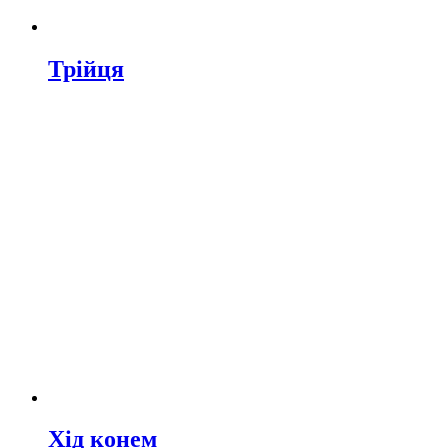
Трійця
Хід конем